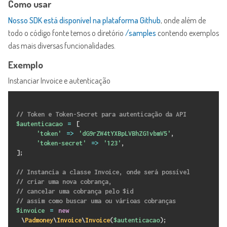
Como usar
Nosso SDK está disponível na plataforma Github
, onde além de
todo o código fonte temos o diretório
/samples
contendo exemplos
das mais diversas funcionalidades.
Exemplo
Instanciar Invoice e autenticação
// Token e Token-Secret para autenticação da API
$autenticacao
=
[
'token'
=
>
'dG9rZW4tYXBpLVBhZG1vbmV5'
,
'token-secret'
=
>
'123'
,
]
;
// Instancia a classe Invoice, onde será possível
// criar uma nova cobrança,
// cancelar uma cobrança pelo $id
// assim como buscar uma ou várioas cobranças
$invoice
=
new
\
Padmoney
\
Invoice
\
Invoice
(
$autenticacao
)
;