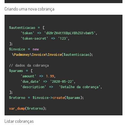
Criando uma nova cobrança
$autenticacao
=
[
'token'
=
>
'dG9rZW4tYXBpLVBhZG1vbmV5'
,
'token-secret'
=
>
'123'
,
]
;
$invoice
=
new
\
Padmoney
\
Invoice
\
Invoice
(
$autenticacao
)
;
// dados da cobrança
$params
=
[
'amount'
=
>
1.99
,
'due_date'
=
>
'2020-05-22'
,
'description'
=
>
'Detalhe da cobrança'
,
]
;
$retorno
=
$invoice
-
>
create
(
$params
)
;
var_dump
(
$retorno
)
;
Listar cobranças