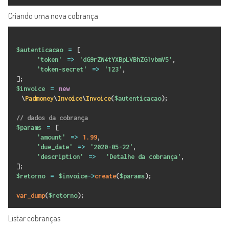
Criando uma nova cobrança
$autenticacao
=
[
'token'
=
>
'dG9rZW4tYXBpLVBhZG1vbmV5'
,
'token-secret'
=
>
'123'
,
]
;
$invoice
=
new
\
Padmoney
\
Invoice
\
Invoice
(
$autenticacao
)
;
// dados da cobrança
$params
=
[
'amount'
=
>
1.99
,
'due_date'
=
>
'2020-05-22'
,
'description'
=
>
'Detalhe da cobrança'
,
]
;
$retorno
=
$invoice
-
>
create
(
$params
)
;
var_dump
(
$retorno
)
;
Listar cobranças