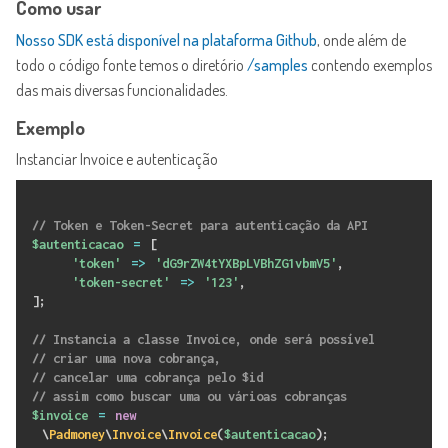
Como usar
Nosso SDK está disponível na plataforma Github
, onde além de
todo o código fonte temos o diretório
/samples
contendo exemplos
das mais diversas funcionalidades.
Exemplo
Instanciar Invoice e autenticação
// Token e Token-Secret para autenticação da API
$autenticacao
=
[
'token'
=
>
'dG9rZW4tYXBpLVBhZG1vbmV5'
,
'token-secret'
=
>
'123'
,
]
;
// Instancia a classe Invoice, onde será possível
// criar uma nova cobrança,
// cancelar uma cobrança pelo $id
// assim como buscar uma ou várioas cobranças
$invoice
=
new
\
Padmoney
\
Invoice
\
Invoice
(
$autenticacao
)
;