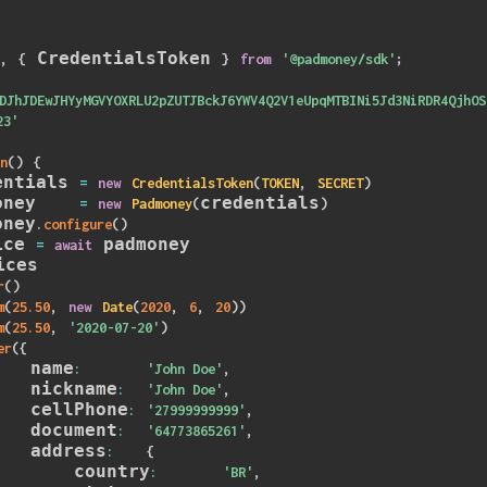
 CredentialsToken 
,
{
}
from
'@padmoney/sdk'
;
DJhJDEwJHYyMGVYOXRLU2pZUTJBckJ6YWV4Q2V1eUpqMTBINi5Jd3NiRDR4QjhOS
23'
n
(
)
{
entials 
=
new
CredentialsToken
(
TOKEN
,
SECRET
)
oney    
credentials
=
new
Padmoney
(
)
oney
.
configure
(
)
ice 
 padmoney

=
await
ces

r
(
)
m
(
25.50
,
new
Date
(
2020
,
6
,
20
)
)
m
(
25.50
,
'2020-07-20'
)
er
(
{
   name
:
'John Doe'
,
   nickname
:
'John Doe'
,
   cellPhone
:
'27999999999'
,
   document
:
'64773865261'
,
   address
:
{
       country
:
'BR'
,