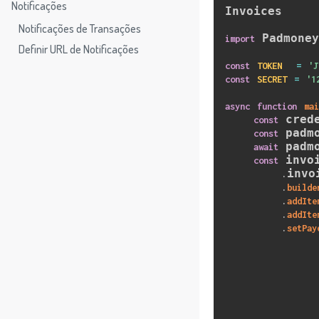
Notificações
Invoices

Notificações de Transações
 Padmoney
import
Definir URL de Notificações
const
TOKEN
=
'J
const
SECRET
=
'1
async
function
mai
 cred
const
 padm
const
 padm
await
 invo
const
invoi
.
.
builde
.
addIte
.
addIte
.
setPay
             
             
             
             
             
             