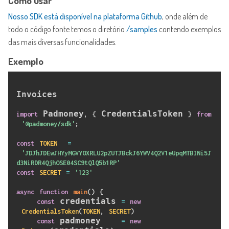
Como usar
Nosso SDK está disponível na plataforma Github
, onde além de
todo o código fonte temos o diretório
/samples
contendo exemplos
das mais diversas funcionalidades.
Exemplo
Invoices

 Padmoney
 CredentialsToken 
import
,
{
}
from
'@padmoney/sdk'
;
const
TOKEN
=
'JDJhJDEwJHYyMGVYOXRLU2pZUTJBckJ6YWV4Q2V1eUpqMTBINi5J
d3NiRDR4QjhOSE04SC9tQlQ5b1RP'
const
SECRET
=
'123'
async
function
main
(
)
{
 credentials 
const
=
new
CredentialsToken
(
TOKEN
,
SECRET
)
 padmoney    
const
=
new