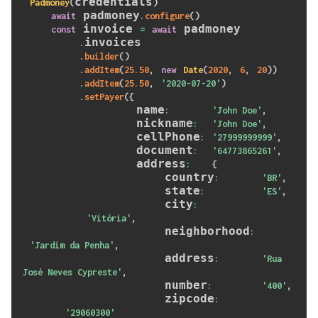
credentials
Padmoney
(
)
 padmoney
await
.
configure
(
)
 invoice 
 padmoney

const
=
await
invoices

.
.
builder
(
)
.
addItem
(
25.50
,
new
Date
(
2020
,
6
,
20
)
)
.
addItem
(
25.50
,
'2020-07-20'
)
.
setPayer
(
{
                name
:
'John Doe'
,
                nickname
:
'John Doe'
,
                cellPhone
:
'27999999999'
,
                document
:
'64773865261'
,
                address
:
{
                    country
:
'BR'
,
                    state
:
'ES'
,
                    city
:
'Vitória'
,
                    neighborhood
:
'Jardim da Penha'
,
                    address
:
'Rua 
José Neves Cypreste'
,
                    number
:
'400'
,
                    zipcode
:
'29060300'